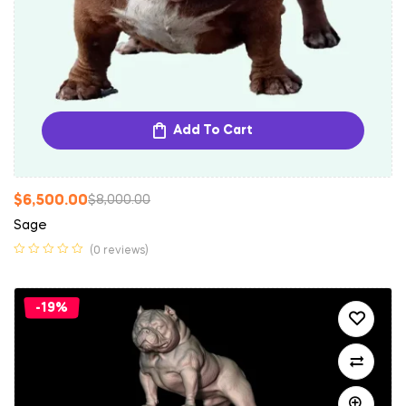
Add To Cart
$
6,500.00
$
8,000.00
Sage
(0 reviews)
-19%