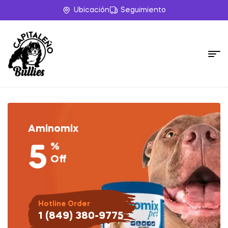
Ubicación
Seguimiento
Aminomix
%
5
Off
Hotline Order
1 (849) 380-9775