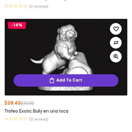
(0 reviews)
-14%
Add To Cart
$
28.45
$
33.00
Trofeo Exotic Bully en una roca
(0 reviews)