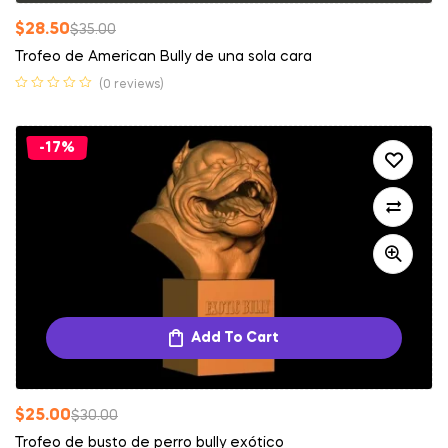
$
28.50
$
35.00
Trofeo de American Bully de una sola cara
(0 reviews)
-17%
Add To Cart
$
25.00
$
30.00
Trofeo de busto de perro bully exótico