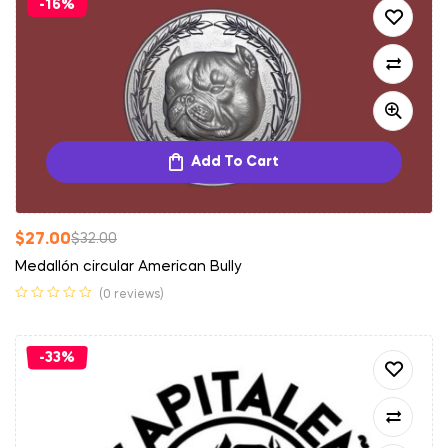
-16%
Add To Cart
$
27.00
$
32.00
Medallón circular American Bully
(0 reviews)
-33%