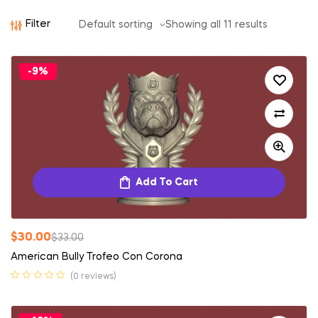
Filter
Showing all 11 results
-9%
Add To Cart
$
30.00
$
33.00
American Bully Trofeo Con Corona
(0 reviews)