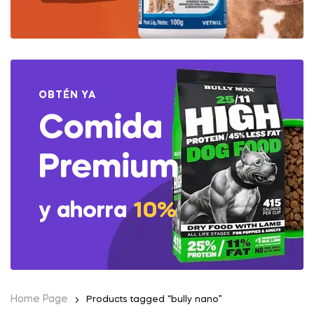
OBTÉN YA
Comida
Premium
y ahorra
10%
Home Page
Products tagged “bully nano”