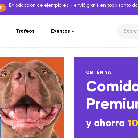
En adopción de ejemplares + envió gratis en todo santo d
ff
Trofeos
Eventos
OBTÉN YA
Comid
Premi
y ahorra
1