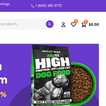
omingo
1 (849) 380 9775
0
0
$
0.00
a
um
0%