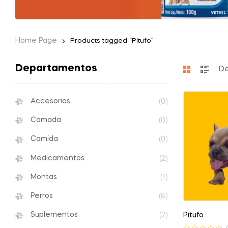
Home Page
Products tagged “Pitufo”
Departamentos
Accesorios
(0)
Camada
(0)
Comida
(0)
Medicamentos
(2)
Montas
(1)
Perros
(6)
Suplementos
Pitufo
(2)