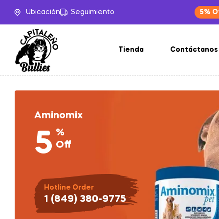
Ubicación
Seguimiento
5% O
Tienda
Contáctanos
Aminomix
%
5
Off
Hotline Order
1 (849) 380-9775