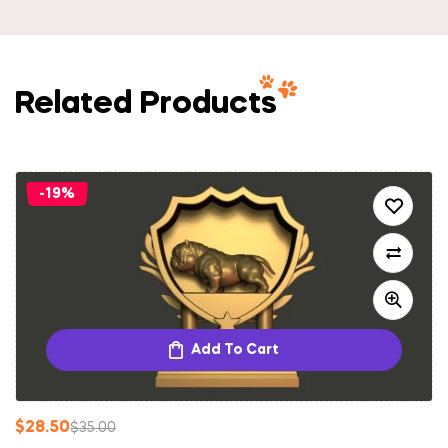
Related Products
-19%
Add To Cart
$
28.50
$
35.00