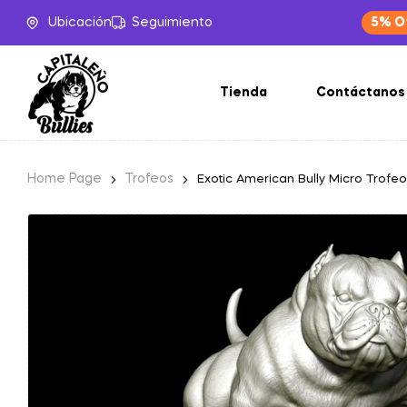
Ubicación
Seguimiento
5% O
Tienda
Contáctanos
Home Page
Trofeos
Exotic American Bully Micro Trofeo
-20%