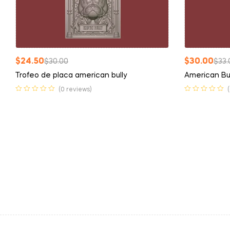
$
24.50
$
30.00
$
30.00
$
33.
Trofeo de placa american bully
American Bu
(0 reviews)