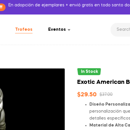
En adopción de ejemplares + envió gratis en todo santo d
ff
Trofeos
Eventos
In Stock
Exotic American B
$
29.50
$
37.00
Diseño Personaliz
personalización que
detalles específicos
Material de Alta Ca