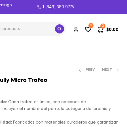
omingo
1 (849) 380 9775
0
0
$
0.00
PREV
NEXT
ully Micro Trofeo
$
$
26.95
28.45
$
$
30.00
33.00
ado:
Cada trofeo es único, con opciones de
 incluyen el nombre del perro, la categoría del premio y
.
lidad:
Fabricados con materiales duraderos que garantizan