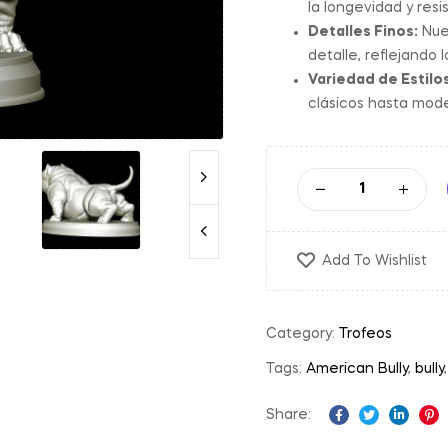
la longevidad y res
Detalles Finos:
Nues
detalle, reflejando 
Variedad de Estilos
clásicos hasta mode
Add To Wishlist
Category:
Trofeos
Tags:
American Bully
,
bully
Share:
Facebook
Twitter
Linked
Pi