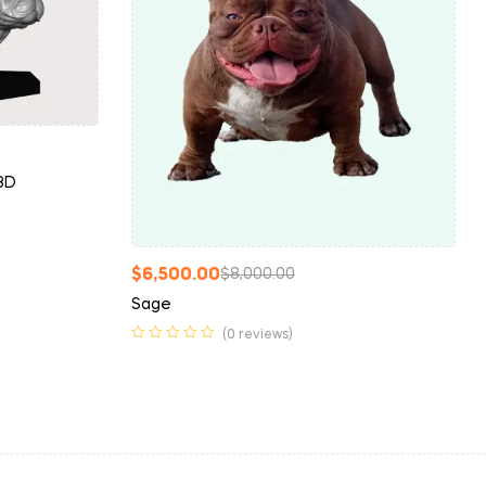
 3D
$
6,500.00
$
8,000.00
Sage
(0 reviews)