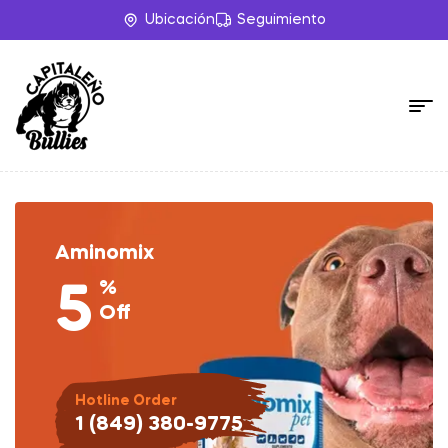
Ubicación
Seguimiento
Aminomix
%
5
Off
Hotline Order
1 (849) 380-9775