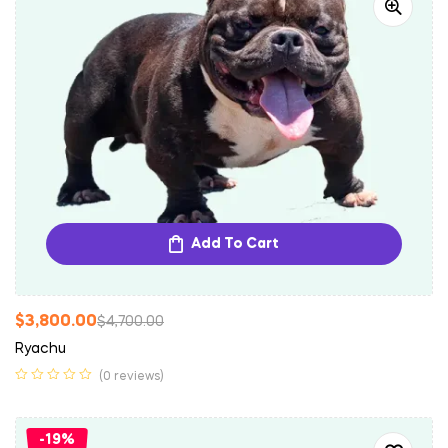
Add To Cart
$
3,800.00
$
4,700.00
Ryachu
(0 reviews)
-19%