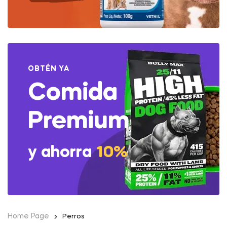
OBTÉN YA
Comida
Premium
y ahorra
10%
Home Page
Perros